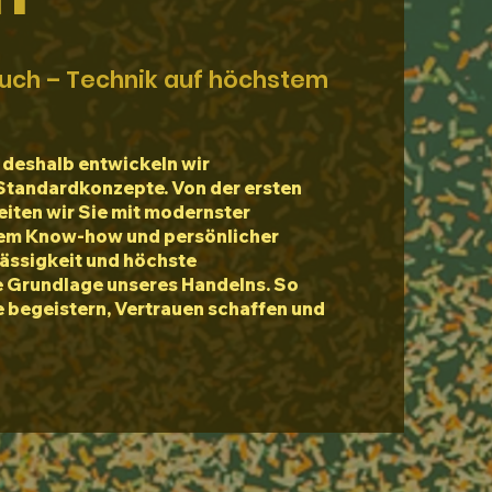
uch – Technik auf höchstem
– deshalb entwickeln wir
Standardkonzepte. Von der ersten
eiten wir Sie mit modernster
em Know-how und persönlicher
lässigkeit und höchste
e Grundlage unseres Handelns. So
e begeistern, Vertrauen schaffen und