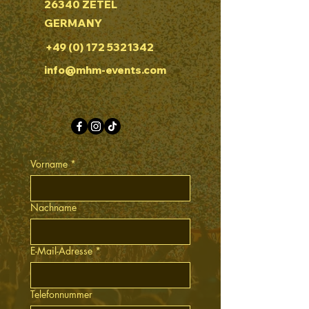
26340 ZETEL
GERMANY
+49 (0) 172 5321342
info@mhm-events.com
Vorname
*
Nachname
E-Mail-Adresse
*
Telefonnummer