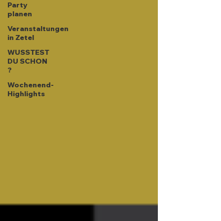
Party
planen
Veranstaltungen
in Zetel
WUSSTEST
DU SCHON
?
Wochenend-
Highlights