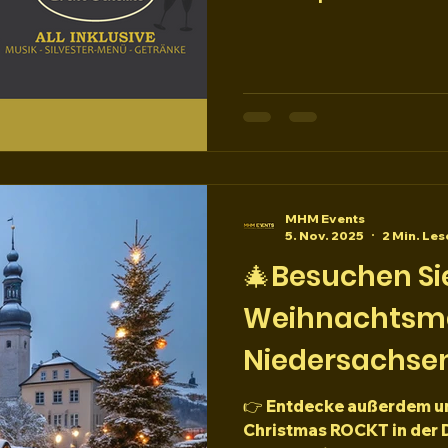
Vorverkauf 12€ und Aben
99€ p.P und ALL INKLUSIVE Für die Nachzügler:
Abendkasse ab 22.00 Uhr - 75€ p.P (o
einen Sitzplatz, oder Ess
inklusive ! Wir haben weitere EVENTS für Ende Februar
2026 & zu OSTERN 2026 ge
Weihnach
MHM Events
5. Nov. 2025
2 Min. Les
🎄Besuchen Si
Weihnachtsmä
Niedersachsen
👉 Entdecke außerdem un
Christmas ROCKT in der D