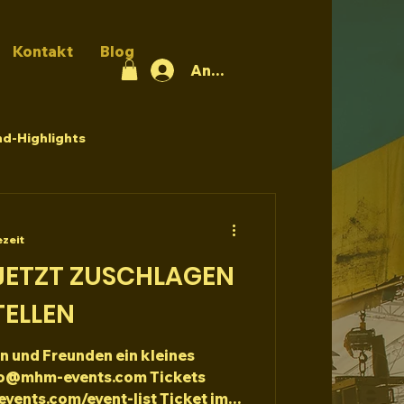
Kontakt
Blog
Anmelden
d-Highlights
ezeit
JETZT ZUSCHLAGEN
TELLEN
n und Freunden ein kleines
fo@mhm-events.com Tickets
vents.com/event-list Ticket im