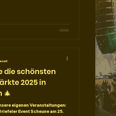
dkasse 15€ Ticket im Vorverkauf
hne Anrecht auf
en) nur Einlass und Getränke
plant. INFO hierzu folgt nach
ezeit
e die schönsten
rkte 2025 in
 🎄
sere eigenen Veranstaltungen:
riefeler Event Scheune am 25.