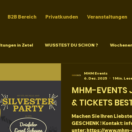
B2B Bereich
Privatkunden
Veranstaltungen
tungen in Zetel
WUSSTEST DU SCHON ?
Wochenen
MHM Events
6. Dez. 2025
1 Min. Les
MHM-EVENTS 
& TICKETS BES
Machen Sie Ihren Liebste
GESCHENK ! Kontakt: in
unter: https://www.mhm-e