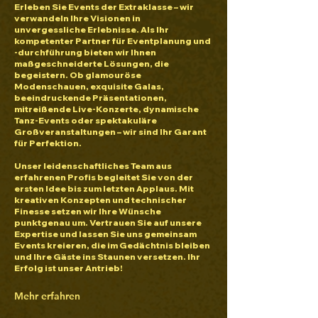
Erleben Sie Events der Extraklasse – wir
verwandeln Ihre Visionen in
unvergessliche Erlebnisse. Als Ihr
kompetenter Partner für Eventplanung und
-durchführung bieten wir Ihnen
maßgeschneiderte Lösungen, die
begeistern. Ob glamouröse
Modenschauen, exquisite Galas,
beeindruckende Präsentationen,
mitreißende Live-Konzerte, dynamische
Tanz-Events oder spektakuläre
Großveranstaltungen – wir sind Ihr Garant
für Perfektion.
Unser leidenschaftliches Team aus
erfahrenen Profis begleitet Sie von der
ersten Idee bis zum letzten Applaus. Mit
kreativen Konzepten und technischer
Finesse setzen wir Ihre Wünsche
punktgenau um. Vertrauen Sie auf unsere
Expertise und lassen Sie uns gemeinsam
Events kreieren, die im Gedächtnis bleiben
und Ihre Gäste ins Staunen versetzen. Ihr
Erfolg ist unser Antrieb!
Mehr erfahren