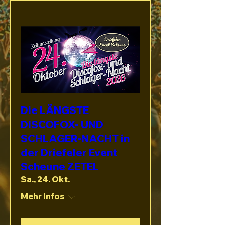
Die LÄNGSTE
DISCOFOX- UND
SCHLAGER-NACHT in
der Driefeler Event
Scheune ZETEL
Sa., 24. Okt.
Mehr Infos