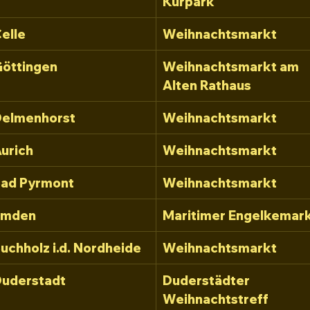
Kurpark
elle
Weihnachtsmarkt
öttingen
Weihnachtsmarkt am 
Alten Rathaus
elmenhorst
Weihnachtsmarkt
urich
Weihnachtsmarkt
ad Pyrmont
Weihnachtsmarkt
Emden
Maritimer Engelkemar
uchholz i.d. Nordheide
Weihnachtsmarkt
uderstadt
Duderstädter 
Weihnachtstreff