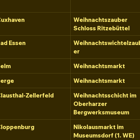
Cuxhaven
Weihnachtszauber 
Schloss Ritzebüttel
ad Essen
Weihnachtswichtelzau
er
Belm
Weihnachtsmarkt
Berge
Weihnachtsmarkt
lausthal-Zellerfeld
Weihnachtsschicht im 
Oberharzer 
Bergwerksmuseum
loppenburg
Nikolausmarkt im 
Museumsdorf (1. WE)