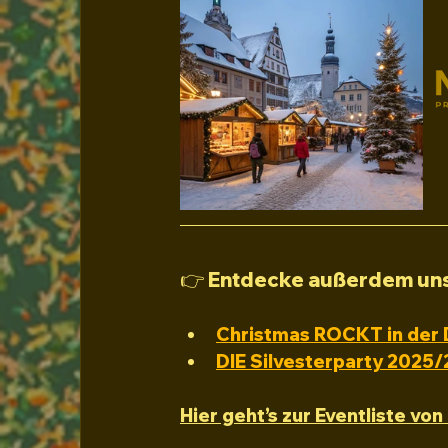
👉 Entdecke außerdem uns
Christmas ROCKT in der 
DIE Silvesterparty 2025/
Hier geht’s zur Eventliste v