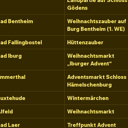
Landpartie auf Schloss
Gödens
ad Bentheim
Weihnachtszauber auf 
Burg Bentheim (1. WE)
ad Fallingbostel
Hüttenzauber
ad Iburg
Weihnachtsmarkt 
„Iburger Advent“
Emmerthal
Adventsmarkt Schloss 
Hämelschenburg
Buxtehude
Wintermärchen
lfeld
Weihnachtsmarkt
ad Laer
Treffpunkt Advent